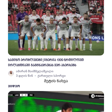
სავიზო პრობლემები | იბერია 1999 ჩრდილოეთ
ირლანდიაში გამგზავრებას ვერ ახერხებს
ამირან შაიშმელაშვილი
3 დღის წინ
ქართული სპორტი
მეტის ნახვა
ᲕᲘᲓᲔᲝ