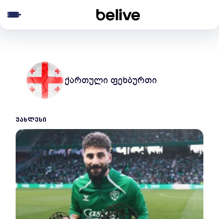
e menu
ქართული ფეხბურთი
ᲣᲐᲮᲚᲔᲡᲘ