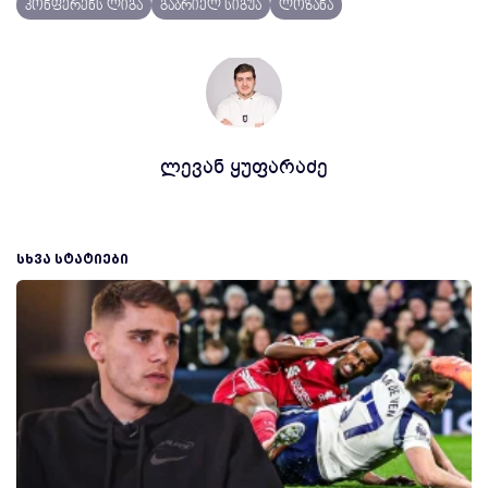
კონფერენს ლიგა
გაბრიელ სიგუა
ლოზანა
ლევან ყუფარაძე
ᲡᲮᲕᲐ ᲡᲢᲐᲢᲘᲔᲑᲘ