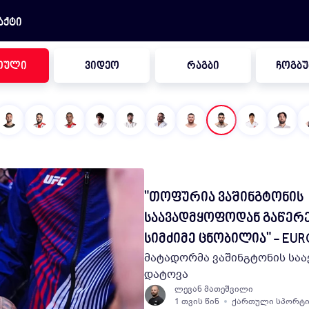
აქტი
თული
ვიდეო
რაგბი
ჩოგბ
თოფურიას უძლიერესი დ
"თოფურია ვაშინგტონის
"მჯერა, რომ კიდევ უფრ
UFC Freedom 250 | ილია 
რაკურსი, რომელიც აქამ
საავადმყოფოდან გაწერე
დაბრუნდები" - სერხიო 
წონა წარმატებით დააფი
გვინახავს | VIDEO (ვიდეო
სიმძიმე ცნობილია" - EU
თოფურია გაამხნევა
(ვიდეო)
გულშემატკივრის თვალით დ
მატადორმა ვაშინგტონის სა
სერხიო რამოსის მიმართვა 
პრინციპულ ბრძოლამდე 1 დ
რაუნდი
დატოვა
თოფურიას
დარჩენილი
ლევან მათეშვილი
ლევან მათეშვილი
ლევან მათეშვილი
ლევან მათეშვილი
1 თვის წინ
1 თვის წინ
1 თვის წინ
1 თვის წინ
ქართული სპორტ
ქართული სპორტ
ქართული სპორტ
ქართული სპორტ