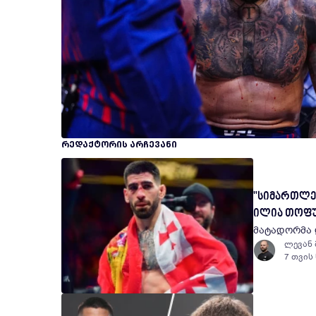
ᲠᲔᲓᲐᲥᲢᲝᲠᲘᲡ ᲐᲠᲩᲔᲕᲐᲜᲘ
"სიმართლეს 
ილია თოფ
მატადორმა
ლევან
7 თვის