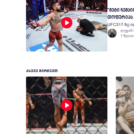
"მეტი ჩემპ
თოფურიას 
UFC317-ზე 
ლევან
1 წლის
ᲐᲡᲔᲕᲔ ᲒᲘᲠᲩᲔᲕᲗ