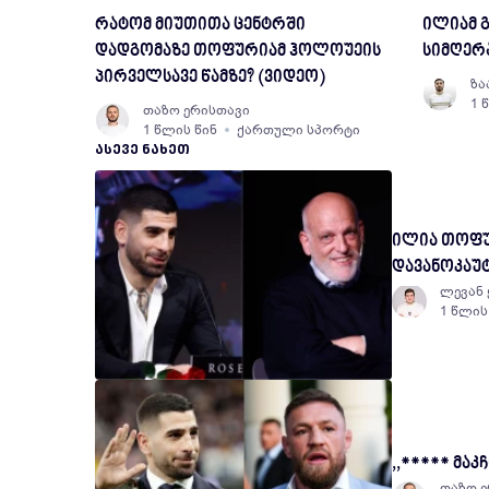
რატომ მიუთითა ცენტრში
ილიამ გ
დადგომაზე თოფურიამ ჰოლოუეის
სიმღერა
პირველსავე წამზე? (ვიდეო)
ზა
1 
თაზო ერისთავი
1 წლის წინ
ქართული სპორტი
ᲐᲡᲔᲕᲔ ᲜᲐᲮᲔᲗ
ილია თოფურ
დავანოკაუტ
ლევან 
1 წლის
,,***** მა
თაზო 