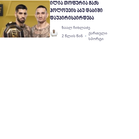
ილია თოფურია მაქს
ჰოლოუეის აბუ დაბიში
დაუპირისპირდება
ზაალ ჩიხლაძე
ქართული
2 წლის წინ
სპორტი