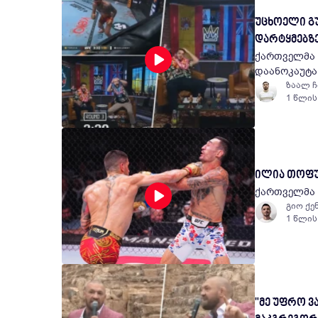
უცხოელი გ
დარტყმებზე
ქართველმა 
დაანოკაუტა
ზაალ 
1 წლის
ილია თოფურ
ქართველმა 
გიო ქე
1 წლის
"მე უფრო ვ