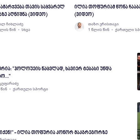
ამარჯვება თავის საყვარელ
ილია თოფურიამ წონა ჩააბ
ზე აღნიშნა (ვიდეო)
(ვიდეო)
ალ ჩიხლაძე
თაზო ერისთავი
წლის წინ
სხვა
1 წლის წინ
ქართული ს
ია: "ჰოლოუეის ნაცვლად, ხავიერ ტებასი უნდა
ო..."
ყუფარაძე
 წინ
ქართული სპორტი
კჩიქენ!'' - ილია თოფურია კონორ მაკგრეგორზე
ერისთავი