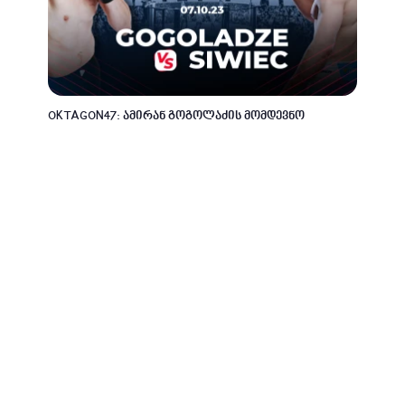
OKTAGON47: ამირან გოგოლაძის მომდევნო
ბრძოლის თარიღი ცნობილია
3 წლის წინ
ქართული სპორტი
Dana White's Contender Series-ზე მარცხის შემდეგ,