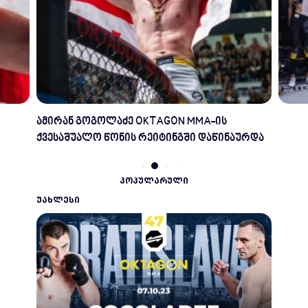
ამირან გოგოლაძე OKTAGON MMA-ის
ქვესაშუალო წონის რეიტინგში დაწინაურდა
ᲞᲝᲞᲣᲚᲐᲠᲣᲚᲘ
ᲣᲐᲮᲚᲔᲡᲘ