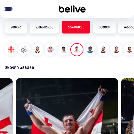
e menu
ყველა
ფეხბურთი
ქართული
ვიდეო
რაგბ
ᲪᲮᲔᲚᲘ ᲐᲛᲑᲔᲑᲘ