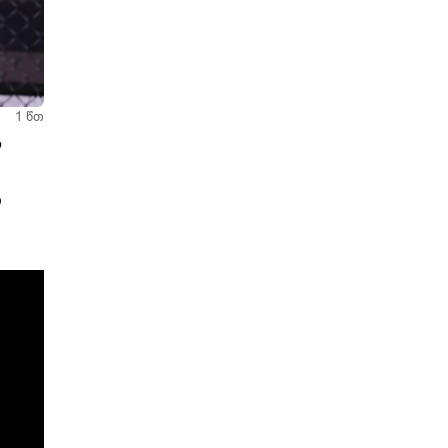
ნ
1 წთ
ს
ი