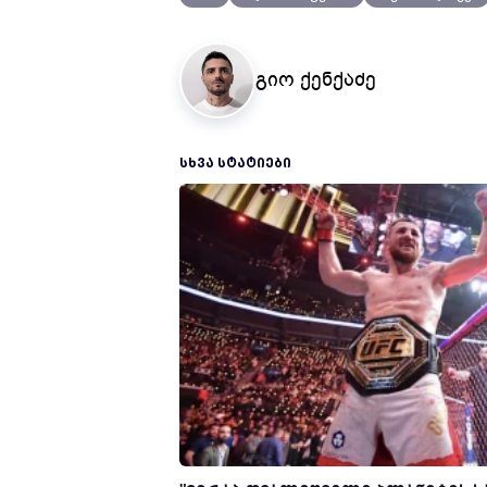
გიო ქენქაძე
ᲡᲮᲕᲐ ᲡᲢᲐᲢᲘᲔᲑᲘ