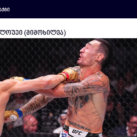
აქტი
ოლოუეი (მიმოხილვა)