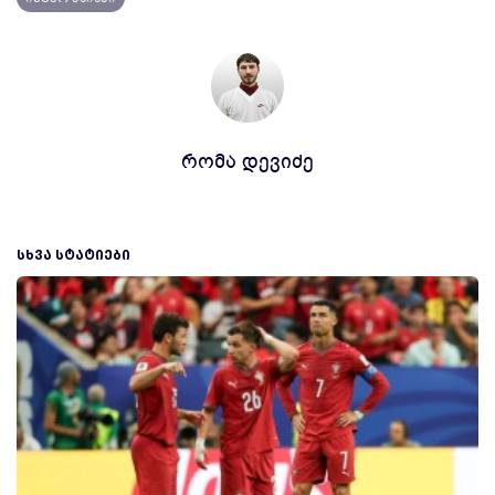
რომა დევიძე
ᲡᲮᲕᲐ ᲡᲢᲐᲢᲘᲔᲑᲘ