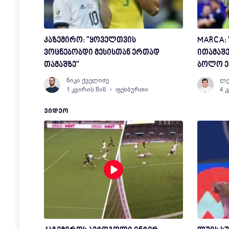
კაზემირო: "ყოველთვის
MARCA: 
ვოცნებობდი მესისთან ერთად
ითამაშე
თამაშზე"
ბოლო ე
ნიკა ქველიძე
ლე
1 კვირის წინ
ფეხბურთი
4 
ᲕᲘᲓᲔᲝ