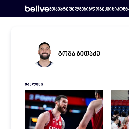
მთავარი
ფილმები
ბლოგი
ქვიზი
კონტ
გოგა ბითაძე
ᲣᲐᲮᲚᲔᲡᲘ