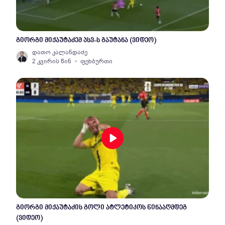
გიორგი მიქაუტაძემ პსვ-ს გაუტანა (ვიდეო)
დათო კალანდაძე
2 კვირის წინ
ფეხბურთი
გიორგი მიქაუტაძის გოლი ატლეტიკოს წინააღმდეგ
(ვიდეო)