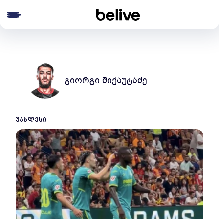
e menu
გიორგი მიქაუტაძე
ᲣᲐᲮᲚᲔᲡᲘ