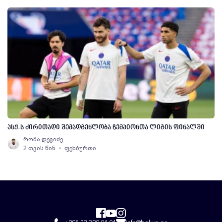
პსჟ-ს ძირითადი შემადგენლობა ჩემპიონთა ლიგის ფინალში
რომა დევიძე
2 თვის წინ
ფეხბურთი