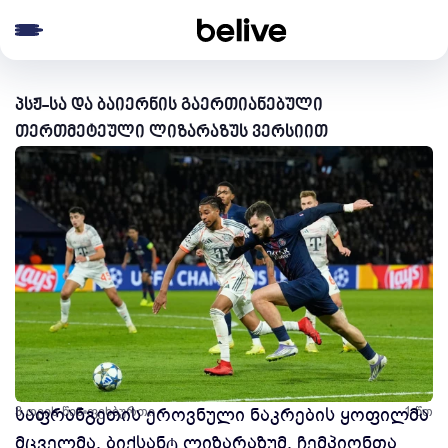
e menu
პსჟ-სა და ბაიერნის გაერთიანებული
თერთმეტეული ლიზარაზუს ვერსიით
3 თვის წინ
საფრანგეთის ეროვნული ნაკრების ყოფილმა
ფეხბურთი
1 წთ
მცველმა, ბიქსანტ ლიზარაზუმ, ჩემპიონთა