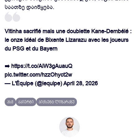
საათზე დაიწყება.
Vitinha sacrifié mais une doublette Kane-Dembélé :
le onze idéal de Bixente Lizarazu avec les joueurs
du PSG et du Bayern
➡️
https://t.co/AiW3gAuauQ
pic.twitter.com/hzzOhyct2w
— L'Équipe (@lequipe)
April 28, 2026
პსჟ
ბაიერნი
ბიქსენტ ლიზარაზუ