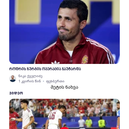
როდრის ზურგის ოპერაცია ჩაუტარდა
ნიკა ქველიძე
1 კვირის წინ
ფეხბურთი
მეტის ნახვა
ᲕᲘᲓᲔᲝ