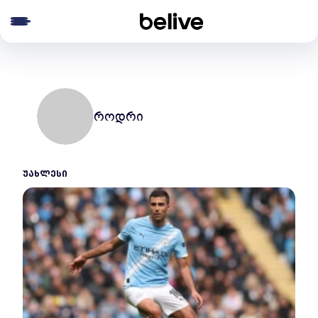
e menu
როდრი
ᲣᲐᲮᲚᲔᲡᲘ