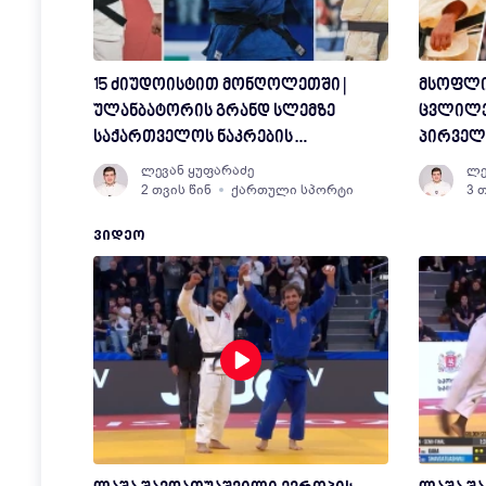
15 ძიუდოისტით მონღოლეთში |
მსოფლი
ულანბატორის გრანდ სლემზე
ცვლილე
საქართველოს ნაკრების
პირველ
შემადგენლობა ცნობილია
წინსვლა
ლევან ყუფარაძე
ლე
2 თვის წინ
ქართული სპორტი
3 
ᲕᲘᲓᲔᲝ