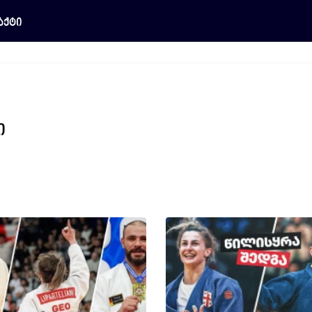
აქტი
ი