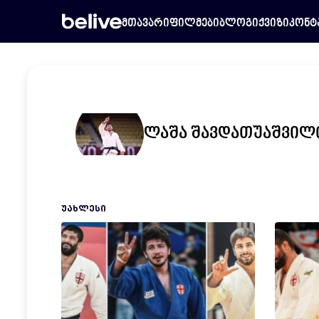
მთავარი
ფილმები
ბლოგი
ქვიზი
კონტ
ლაშა შავდათუაშვილ
ᲣᲐᲮᲚᲔᲡᲘ