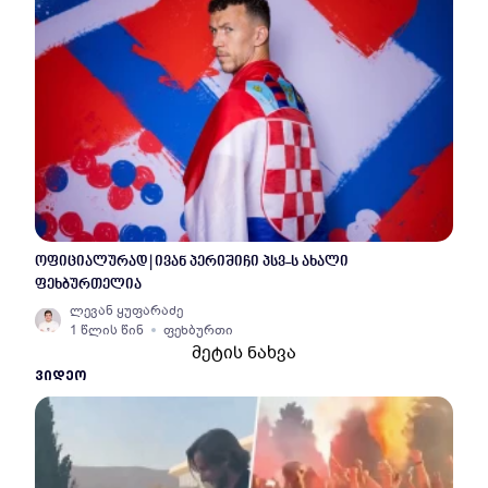
ოფიციალურად | ივან პერიშიჩი პსვ-ს ახალი
ფეხბურთელია
ლევან ყუფარაძე
1 წლის წინ
ფეხბურთი
მეტის ნახვა
ᲕᲘᲓᲔᲝ