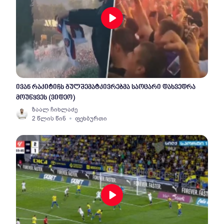
ივან რაკიტიჩს გულშემატკივრებმა საოცარი დახვედრა
მოუწყვეს (ვიდეო)
ზაალ ჩიხლაძე
2 წლის წინ
ფეხბურთი