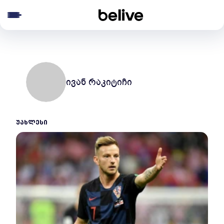
e menu
ივან რაკიტიჩი
ᲣᲐᲮᲚᲔᲡᲘ