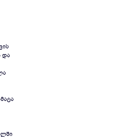
ვის
ა და
ლა
იმატა
ალში