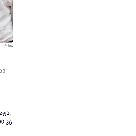
4 წთ
ამ
ატა,
0 კგ