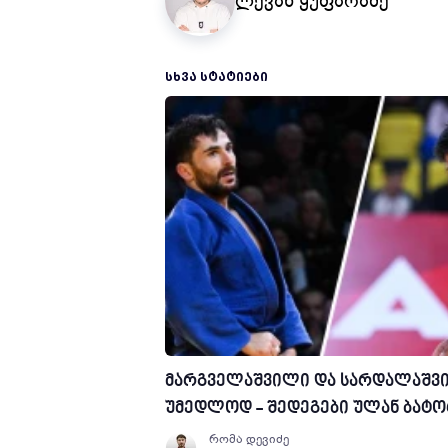
ლევან ყუფარაძე
ᲡᲮᲕᲐ ᲡᲢᲐᲢᲘᲔᲑᲘ
მარგველაშვილი და სარდალაშვ
უმედლოდ - შედეგები ულან ბატ
რომა დევიძე