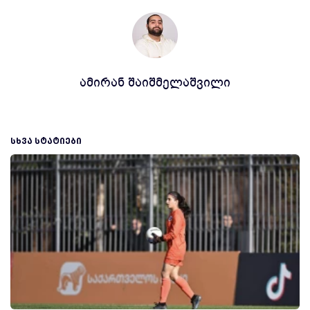
ამირან შაიშმელაშვილი
ᲡᲮᲕᲐ ᲡᲢᲐᲢᲘᲔᲑᲘ