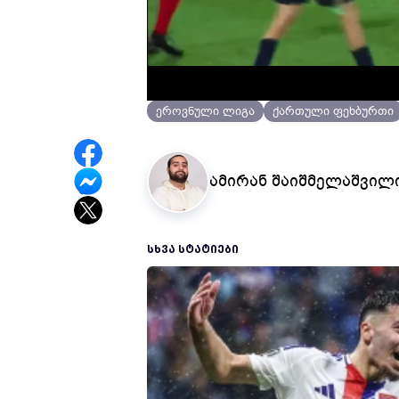
2 წლის წინ
ქართული სპორტი
ეროვნული ლიგა
ქართული ფეხბურთი
ამირან შაიშმელაშვილ
ᲡᲮᲕᲐ ᲡᲢᲐᲢᲘᲔᲑᲘ