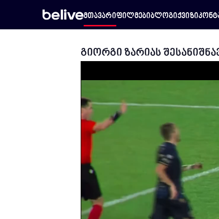
მთავარი
ფილმები
ბლოგი
ქვიზი
კონტ
გიორგი ზარიას შესანიშნა