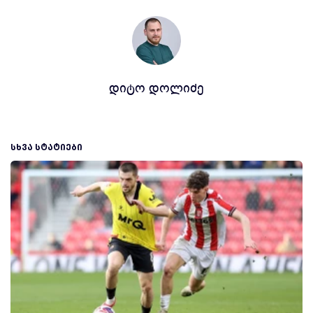
დიტო დოლიძე
ᲡᲮᲕᲐ ᲡᲢᲐᲢᲘᲔᲑᲘ