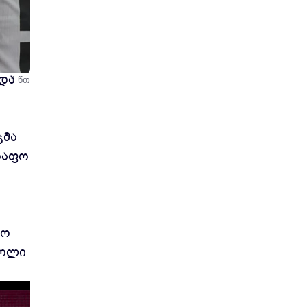
ჩით
 და
1 წთ
ჯმა
რაფო
ზო
გოლი