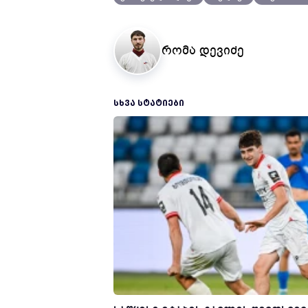
რომა დევიძე
ᲡᲮᲕᲐ ᲡᲢᲐᲢᲘᲔᲑᲘ