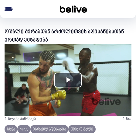
e menu
ო'მალი მერაბთან ბრძოლითვის ადესანიასთან
ერთად ემზადება
Play
Video
1 წლის წინ
სხვა
1 წთ
სხვა
MMA
ისრაელ ადესანია
შონ ო'მალი