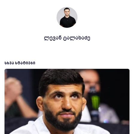
ლევან ტალახაძე
ᲡᲮᲕᲐ ᲡᲢᲐᲢᲘᲔᲑᲘ