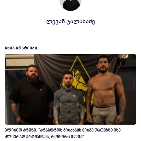
ლევან ტალახაძე
ᲡᲮᲕᲐ ᲡᲢᲐᲢᲘᲔᲑᲘ
პლინიო კრუზი: "არასდროს მინახავს ვინმე თათებზე ისე
ძლიერად ურტყამდეს, როგორც ილია"