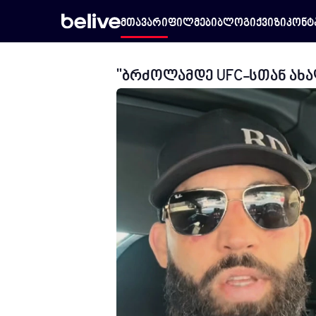
მთავარი
ფილმები
ბლოგი
ქვიზი
კონტ
"ბრძოლამდე UFC-სთან ახ