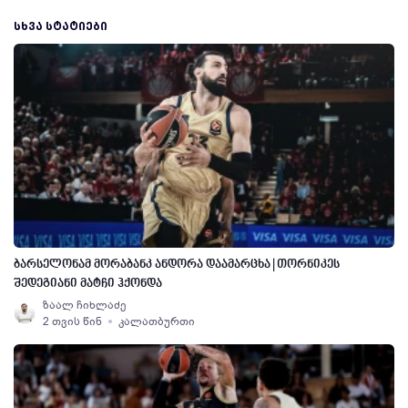
ᲡᲮᲕᲐ ᲡᲢᲐᲢᲘᲔᲑᲘ
ბარსელონამ მორაბანკ ანდორა დაამარცხა | თორნიკეს
შედეგიანი მატჩი ჰქონდა
ზაალ ჩიხლაძე
2 თვის წინ
კალათბურთი