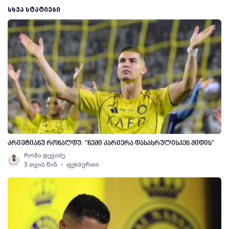
ᲡᲮᲕᲐ ᲡᲢᲐᲢᲘᲔᲑᲘ
კრიშტიანუ რონალდუ: "ჩემი კარიერა დასასრულისკენ მიდის"
რომა დევიძე
3 თვის წინ
ფეხბურთი