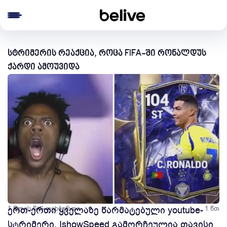
e menu
სტრიმერის რეაქცია, როცა FIFA-ში რონალდუს
ქარდი ამოუვიდა
1 წლის წინ
ერთ-ერთი ყველაზე წარმატებული youtube-
ფეხბურთი
1 წთ
სტრიმერი, IshowSpeed გამორჩეულია თავისი