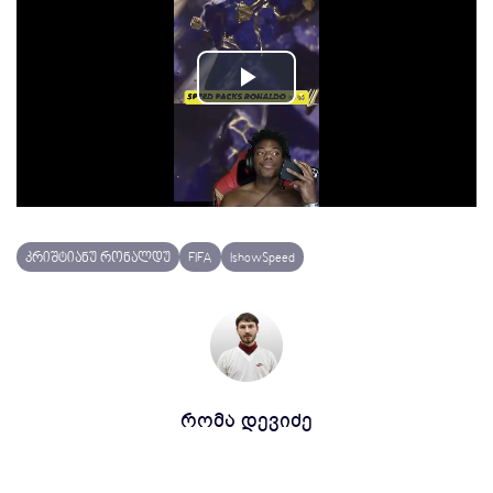
Play
Video
კრიშტიანუ რონალდუ
FIFA
IshowSpeed
რომა დევიძე