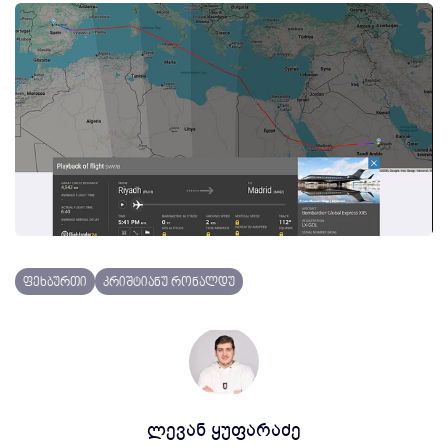
ფეხბურთი
კრიშტიანუ რონალდუ
ლევან ყუფარაძე