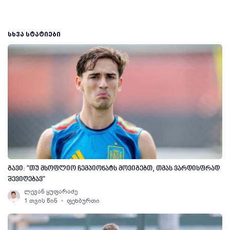
ᲡᲮᲕᲐ ᲡᲢᲐᲢᲘᲔᲑᲘ
გავი: "თუ მსოფლიო ჩემპიონატს მოვიგებთ, თმას ვარდისფრად
შევიღებავ"
ლევან ყუფარაძე
1 თვის წინ
ფეხბურთი