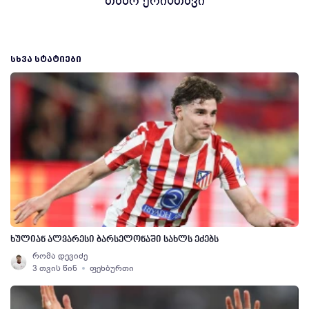
თაზო ერისთავი
ᲡᲮᲕᲐ ᲡᲢᲐᲢᲘᲔᲑᲘ
ხულიან ალვარესი ბარსელონაში სახლს ეძებს
რომა დევიძე
3 თვის წინ
ფეხბურთი