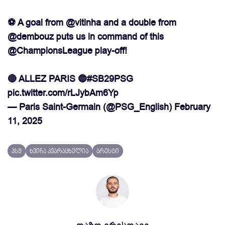
⚽️ A goal from
@vitinha
and a double from
@dembouz
puts us in command of this
@ChampionsLeague
play-off!
🔴 ALLEZ PARIS 🔵
#SB29PSG
pic.twitter.com/rLJybAm6Yp
— Paris Saint-Germain (@PSG_English)
February
11, 2025
პსჟ
ხვიჩა კვარაცხელია
ბრესტი