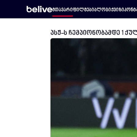
მთავარი
ფილმები
ბლოგი
ქვიზი
კონტ
პსჟ-ს ჩემპიონობამდე 1 ქუ