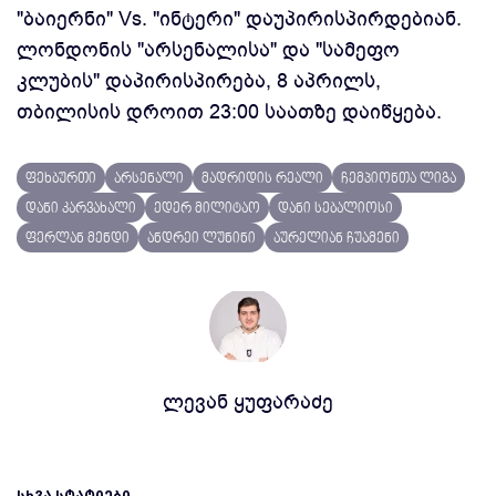
"ბაიერნი" Vs. "ინტერი" დაუპირისპირდებიან.
ლონდონის "არსენალისა" და "სამეფო
კლუბის" დაპირისპირება, 8 აპრილს,
თბილისის დროით 23:00 საათზე დაიწყება.
ფეხბურთი
არსენალი
მადრიდის რეალი
ჩემპიონთა ლიგა
დანი კარვახალი
ედერ მილიტაო
დანი სებალიოსი
ფერლან მენდი
ანდრეი ლუნინი
აურელიან ჩუამენი
ლევან ყუფარაძე
ᲡᲮᲕᲐ ᲡᲢᲐᲢᲘᲔᲑᲘ