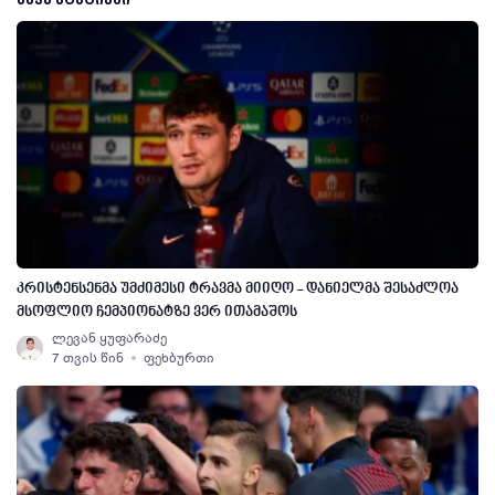
კრისტენსენმა უმძიმესი ტრავმა მიიღო - დანიელმა შესაძლოა
მსოფლიო ჩემპიონატზე ვერ ითამაშოს
ლევან ყუფარაძე
7 თვის წინ
ფეხბურთი