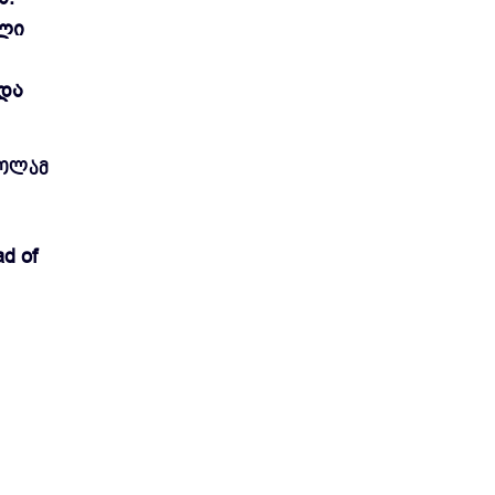
ალი
და
აოლამ
d of