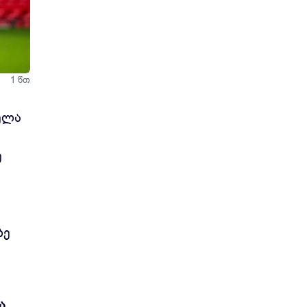
ი
1 წთ
ელა
ე
ზე
ა.