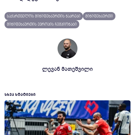
საქართველოს მინიფეხბურთის ნაკრები
მინიფეხბურთი
მინიფეხბურთის ევროპის ჩემპიონატი
ლევან მათეშვილი
ᲡᲮᲕᲐ ᲡᲢᲐᲢᲘᲔᲑᲘ