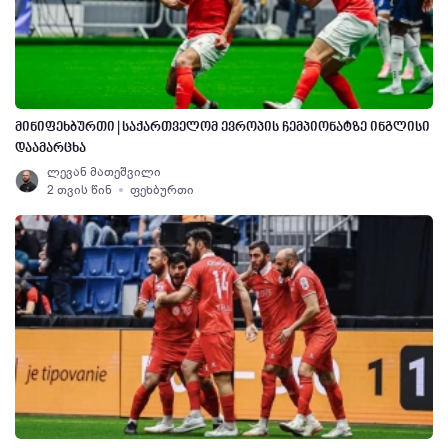
მინიფეხბურთი | საქართველომ ევროპის ჩემპიონატზე ინგლისი
დაამარცხა
ლევან მათეშვილი
2 თვის წინ
ფეხბურთი