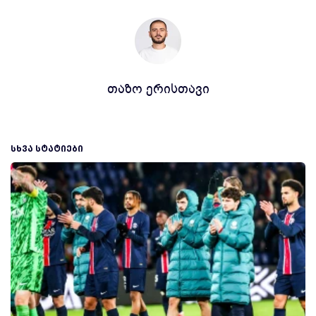
თაზო ერისთავი
ᲡᲮᲕᲐ ᲡᲢᲐᲢᲘᲔᲑᲘ