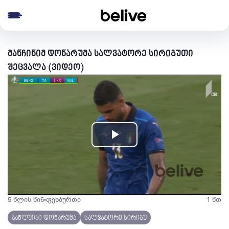
e menu
მანჩინიმ დონარუმა სალვატორე სირიგუთი
შეცვალა (ვიდეო)
Play
Video
5 წლის წინ
ფეხბურთი
1 წთ
ჯანლუიჯი დონარუმა
სალვატორე სირიგუ