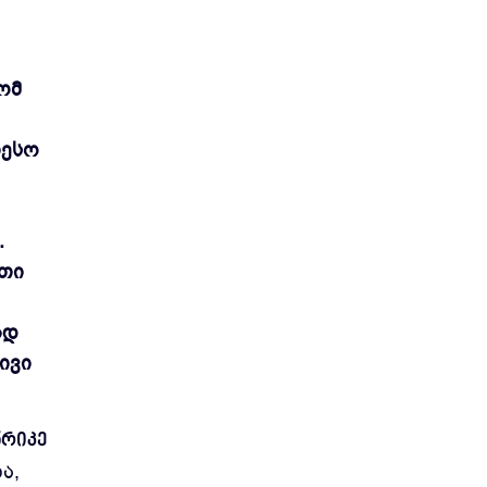
ომ
თესო
.
ითი
ად
ივი
ნრიკე
ა,