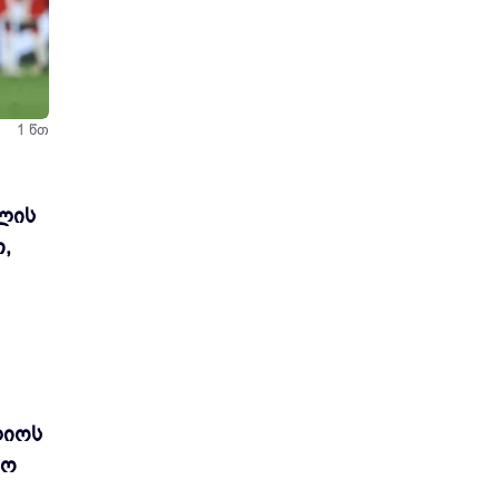
1 წთ
ოლის
,
ლიოს
რო