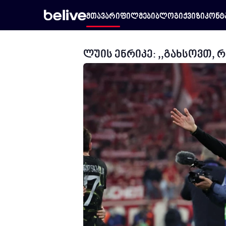
მთავარი
ფილმები
ბლოგი
ქვიზი
კონტ
ლუის ენრიკე: ,,გახსოვთ, 