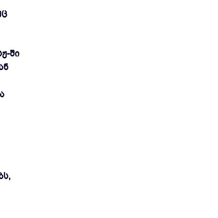
ეც
ჟ-ში
ან
ა
ბს,