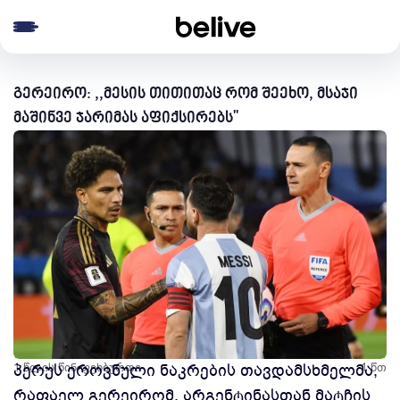
e menu
გერეირო: ,,მესის თითითაც რომ შეეხო, მსაჯი
მაშინვე ჯარიმას აფიქსირებს''
1 წლის წინ
პერუს ეროვნული ნაკრების თავდამსხმელმა,
ფეხბურთი
1 წთ
რაფაელ გერეირომ, არგენტინასთან მატჩის