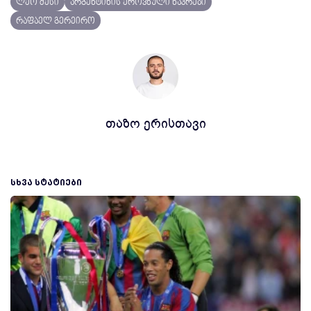
ლეო მესი
არგენტინის ეროვნული ნაკრები
რაფაელ გერეირო
თაზო ერისთავი
ᲡᲮᲕᲐ ᲡᲢᲐᲢᲘᲔᲑᲘ