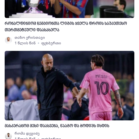
რონალდინიომ ჩემპიონთა ლიგის ყველა დროის საუკეთესო
თერთმეტეული დაასახელა
თაზო ერისთავი
1 წლის წინ
ფეხბურთი
მასკერანომ მესი დაასვენა, წააგო და ბოდიშს იხდის
რომა დევიძე