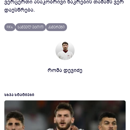
ვერცერთი ასაკობრივი ნაკრების თამაშს ვერ
დაესწრება.
FIFA
სამუელ ეტო'ო
კამერუნი
რომა დევიძე
ᲡᲮᲕᲐ ᲡᲢᲐᲢᲘᲔᲑᲘ