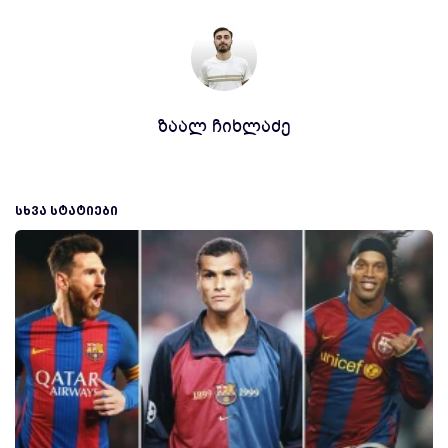
ზაალ ჩიხლაძე
ᲡᲮᲕᲐ ᲡᲢᲐᲢᲘᲔᲑᲘ