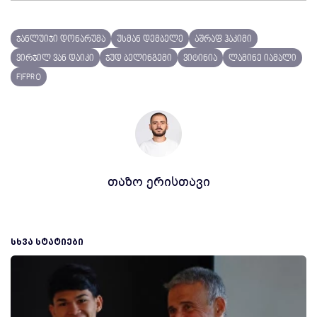
ჯანლუიჯი დონარუმა
უსმან დემბელე
აშრაფ ჰაკიმი
ვირჯილ ვან დაიკი
ჯუდ ბელინგემი
ვიტინია
ლამინე იამალი
FIFPRO
თაზო ერისთავი
ᲡᲮᲕᲐ ᲡᲢᲐᲢᲘᲔᲑᲘ