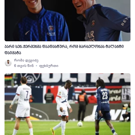
პარი სენ-ჟერმენმა დაადასტურა, რომ ბარსელონას ტალანტი
დაიმატა
რომა დევიძე
6 თვის წინ
ფეხბურთი