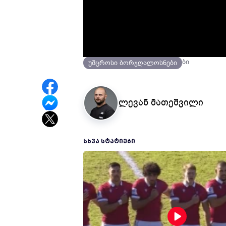
3 წლის წინ
ვიდეო მიმოხილვები
უმცროსი ბორჯღალოსნები
ლევან მათეშვილი
ᲡᲮᲕᲐ ᲡᲢᲐᲢᲘᲔᲑᲘ