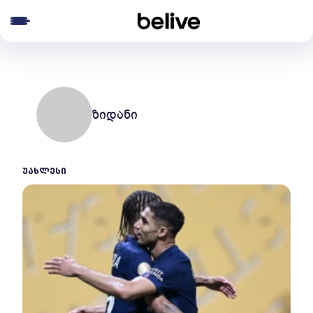
e menu
ზიდანი
ᲣᲐᲮᲚᲔᲡᲘ