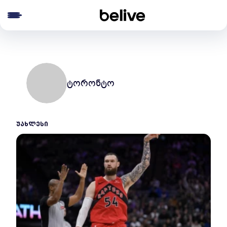
e menu
ტორონტო
ᲣᲐᲮᲚᲔᲡᲘ