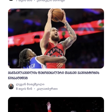
7 თვის წინ
ქართული სპორტი
მამუკელაშვილის ფენომენალური თამაში ვაშინგტონის
წინააღმდეგ
ლევან მათეშვილი
8 თვის წინ
კალათბურთი