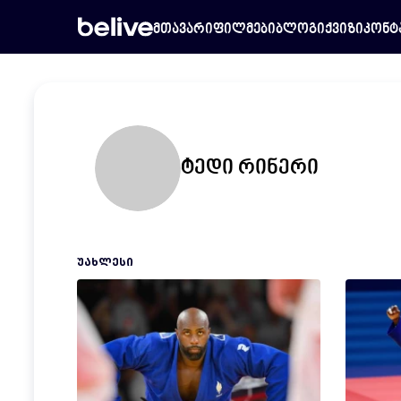
მთავარი
ფილმები
ბლოგი
ქვიზი
კონტ
ტედი რინერი
ᲣᲐᲮᲚᲔᲡᲘ