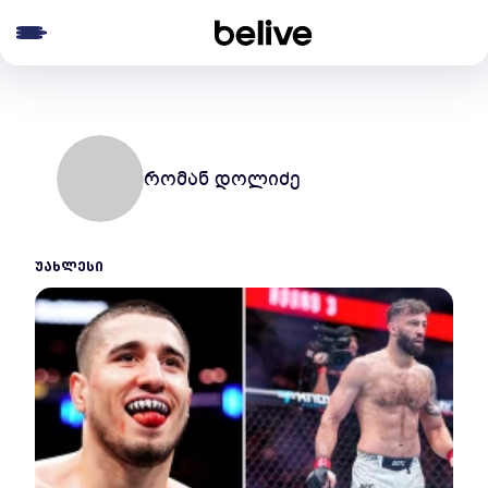
e menu
რომან დოლიძე
ᲣᲐᲮᲚᲔᲡᲘ