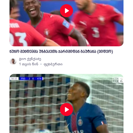
ნუნო მენდეშმა უზბეკეთს ჯარიმიდან გაუტანა (ვიდეო)
გიო ქენქაძე
1 თვის წინ
ფეხბურთი