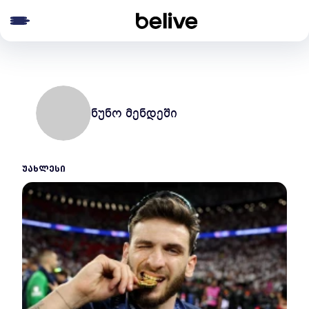
e menu
ნუნო მენდეში
ᲣᲐᲮᲚᲔᲡᲘ