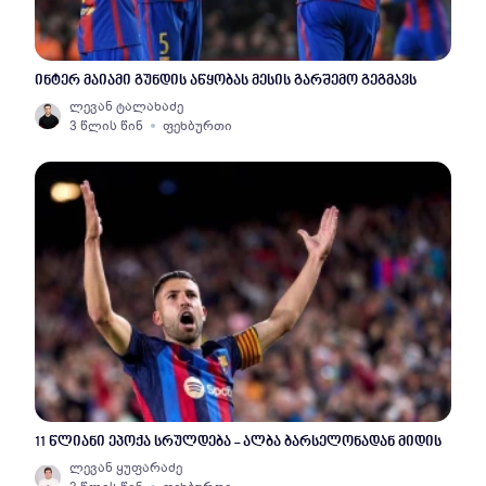
ინტერ მაიამი გუნდის აწყობას მესის გარშემო გეგმავს
ლევან ტალახაძე
3 წლის წინ
ფეხბურთი
11 წლიანი ეპოქა სრულდება - ალბა ბარსელონადან მიდის
ლევან ყუფარაძე