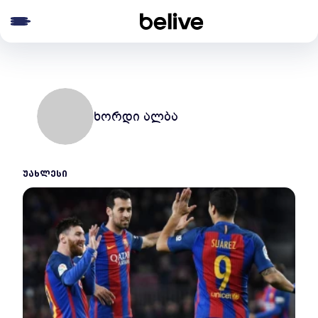
e menu
ხორდი ალბა
ᲣᲐᲮᲚᲔᲡᲘ