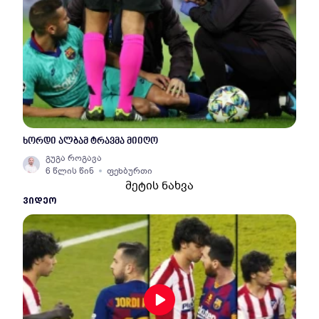
ხორდი ალბამ ტრავმა მიიღო
გუგა როგავა
6 წლის წინ
ფეხბურთი
მეტის ნახვა
ᲕᲘᲓᲔᲝ