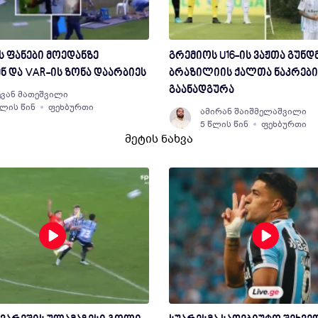
 ფანები მოედანზე
გრემიოს U16-ის ვაჟთა გუნდ
ნ და VAR-ის ზონა დაარბიეს
ბრაზილიის ქალთა ნაკრები
გაანადგურა
ვან მათეშვილი
წლის წინ
ფეხბურთი
ამირან შაიშმელაშვილი
5 წლის წინ
ფეხბურთი
მეტის ნახვა