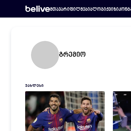
მთავარი
ფილმები
ბლოგი
ქვიზი
კონტ
გრემიო
ᲣᲐᲮᲚᲔᲡᲘ