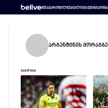
მთავარი
ფილმები
ბლოგი
ქვიზი
კონტ
არგენტინის მორაგბე
ᲣᲐᲮᲚᲔᲡᲘ