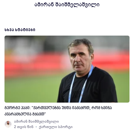
ამირან შაიშმელაშვილი
ᲡᲮᲕᲐ ᲡᲢᲐᲢᲘᲔᲑᲘ
გეორგე ჰაჯი: "ქართველებმა უნდა იამაყოთ, რომ ხვიჩა
კვარაცხელია გყავთ"
ამირან შაიშმელაშვილი
2 თვის წინ
ქართული სპორტი