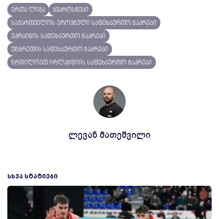
ერთა ლიგა
ჯვაროსნები
საქართველოს ეროვნული საფეხბურთო ნაკრები
უკრაინის საფეხბურთო ნაკრები
უნგრეთის საფეხბურთო ნაკრები
ჩრდილოეთ ირლანდიის საფეხბურთო ნაკრები
ლევან მათეშვილი
ᲡᲮᲕᲐ ᲡᲢᲐᲢᲘᲔᲑᲘ