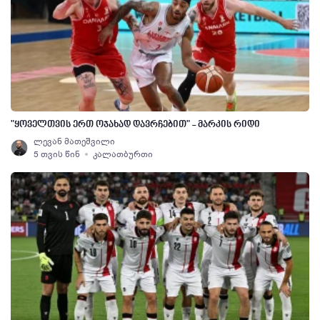
"ყოველთვის ერთ ოჯახად დავრჩებით" - მარკის რიდი
ლევან მათეშვილი
5 თვის წინ
კალათბურთი