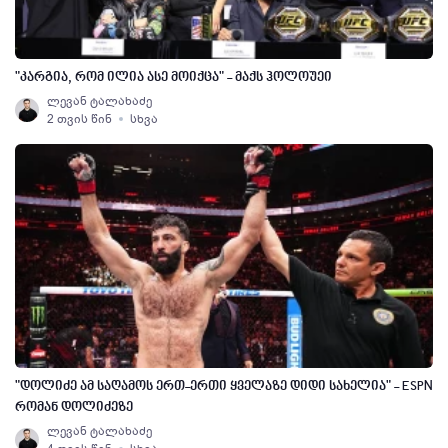
"კარგია, რომ ილია ასე მოიქცა" - მაქს ჰოლოუეი
ლევან ტალახაძე
2 თვის წინ
სხვა
"დოლიძე ამ საღამოს ერთ-ერთი ყველაზე დიდი სახელია" - ESPN
რომან დოლიძეზე
ლევან ტალახაძე