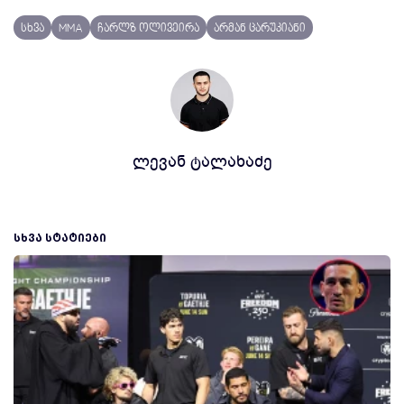
სხვა
MMA
ჩარლზ ოლივეირა
არმან ცარუკიანი
ლევან ტალახაძე
ᲡᲮᲕᲐ ᲡᲢᲐᲢᲘᲔᲑᲘ