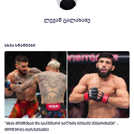
ლევან ტალახაძე
ᲡᲮᲕᲐ ᲡᲢᲐᲢᲘᲔᲑᲘ
"ყბას მოვტეხავ და საკუთარი ხალხის წინაშე შევარცხვენ" -
თოფურია ცარუკიანზე