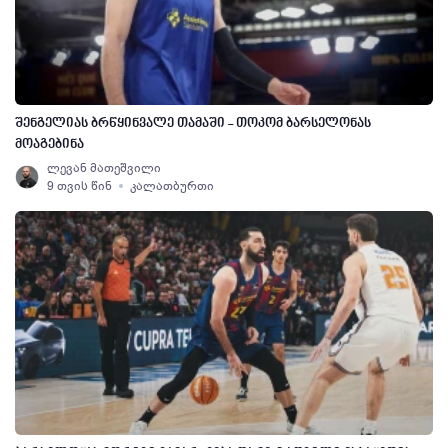
შენგელიას ბრწყინვალე თამაში - თოკომ ბარსელონას
მოაგებინა
ლევან მათეშვილი
9 თვის წინ
კალათბურთი