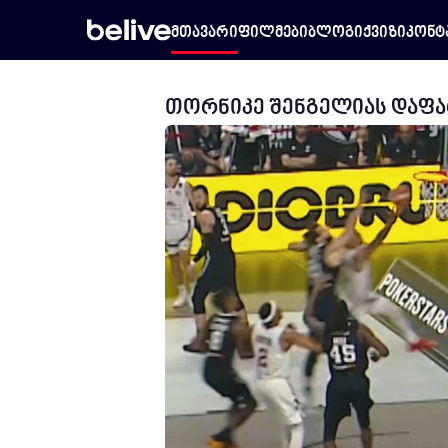
მთავარი
ფილმები
ბლოგი
ქვიზი
კონტ
თორნიკე შენგელიას დაფარ