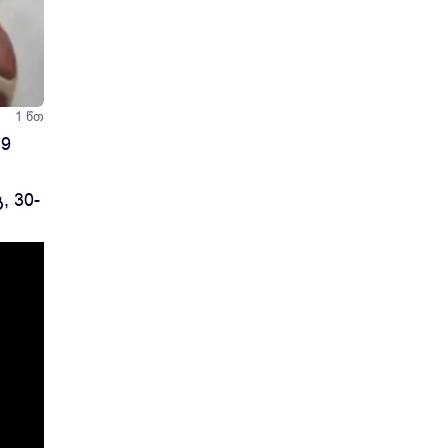
ში
1 წთ
 9
 30-